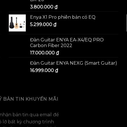
3.800.000
₫
Enya X1 Pro phiên bản có EQ
5.299.000
₫
Đàn Guitar ENYA EA-X4/EQ PRO
Carbon Fiber 2022
17.000.000
₫
Đàn Guitar ENYA NEXG (Smart Guitar)
16.999.000
₫
Ý BẢN TIN KHUYẾN MÃI
nhận bản tin qua email để
 lỡ bất kỳ chương trình