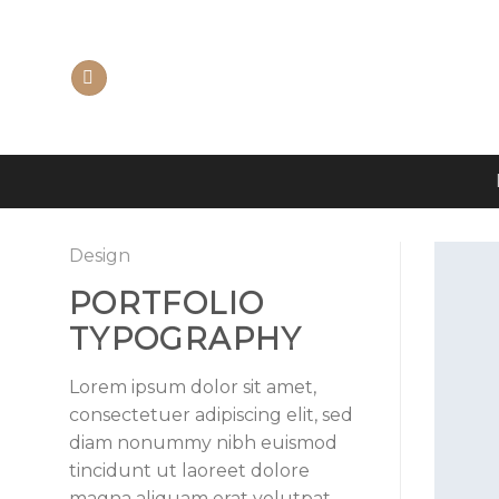
Skip
to
content
Design
PORTFOLIO
TYPOGRAPHY
Lorem ipsum dolor sit amet,
consectetuer adipiscing elit, sed
diam nonummy nibh euismod
tincidunt ut laoreet dolore
magna aliquam erat volutpat.