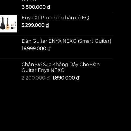
3.800.000
₫
Enya X1 Pro phiên bản có EQ
5.299.000
₫
Đàn Guitar ENYA NEXG (Smart Guitar)
16.999.000
₫
Chân Đế Sạc Không Dây Cho Đàn
Guitar Enya NEXG
2.200.000
₫
1.890.000
₫