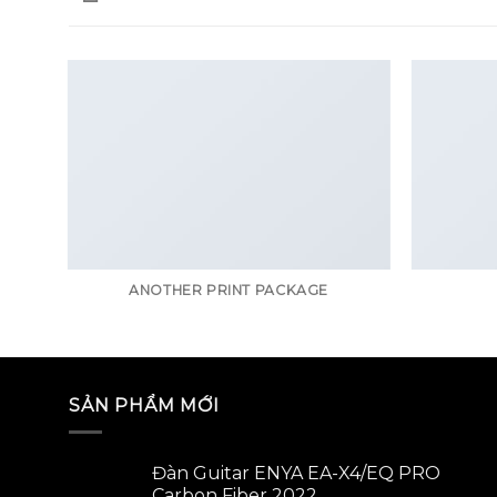
ANOTHER PRINT PACKAGE
SẢN PHẨM MỚI
Đàn Guitar ENYA EA-X4/EQ PRO
Carbon Fiber 2022