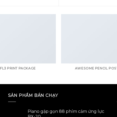
FL3 PRINT PACKAGE
AWESOME PENCIL POS
SẢN PHẨM BÁN CHẠY
Piano gập gọn 88 phím cảm ứng lực
BX-20