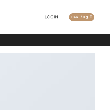
LOGIN
CART /
0
₫
N