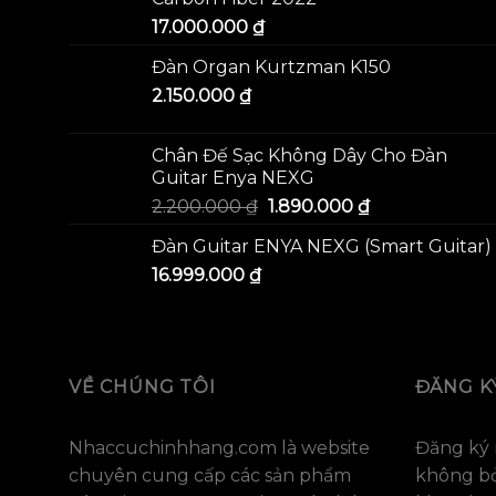
17.000.000
₫
Đàn Organ Kurtzman K150
2.150.000
₫
Chân Đế Sạc Không Dây Cho Đàn
Guitar Enya NEXG
2.200.000
₫
1.890.000
₫
Đàn Guitar ENYA NEXG (Smart Guitar)
16.999.000
₫
VỀ CHÚNG TÔI
ĐĂNG K
Nhaccuchinhhang.com là website
Đăng ký 
chuyên cung cấp các sản phẩm
không bỏ