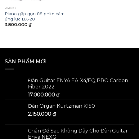
PIANO
Piano gập gọn 88 phím cảm
ứng lực BX-20
3.800.000
₫
SẢN PHẨM MỚI
Đàn Guitar ENYA EA-X4/EQ PRO Carbon
Fiber 2022
17.000.000
₫
Đàn Organ Kurtzman K150
2.150.000
₫
Chân Đế Sạc Không Dây Cho Đàn Guitar
Enya NEXG