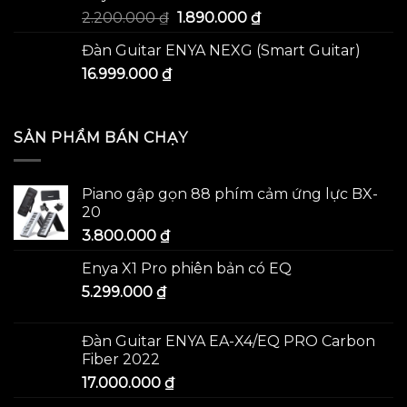
2.200.000
₫
1.890.000
₫
Đàn Guitar ENYA NEXG (Smart Guitar)
16.999.000
₫
SẢN PHẨM BÁN CHẠY
Piano gập gọn 88 phím cảm ứng lực BX-
20
3.800.000
₫
Enya X1 Pro phiên bản có EQ
5.299.000
₫
Đàn Guitar ENYA EA-X4/EQ PRO Carbon
Fiber 2022
17.000.000
₫