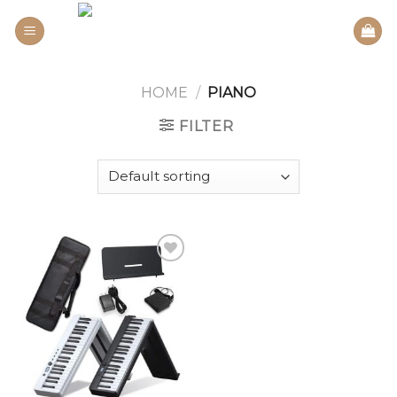
Skip
to
content
HOME
/
PIANO
FILTER
Add to
wishlist