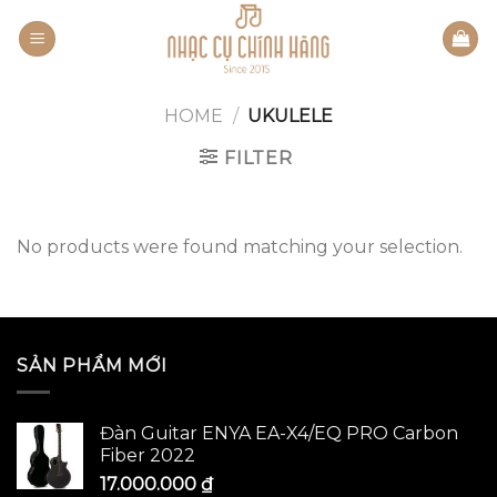
Skip
to
content
HOME
/
UKULELE
FILTER
No products were found matching your selection.
SẢN PHẨM MỚI
Đàn Guitar ENYA EA-X4/EQ PRO Carbon
Fiber 2022
17.000.000
₫