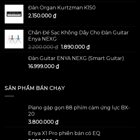
Đàn Organ Kurtzman K150
2.150.000
₫
Chân Đế Sạc Không Dây Cho Đàn Guitar
Enya NEXG
2.200.000
₫
1.890.000
₫
Đàn Guitar ENYA NEXG (Smart Guitar)
16.999.000
₫
SẢN PHẨM BÁN CHẠY
Piano gập gọn 88 phím cảm ứng lực BX-
20
3.800.000
₫
Enya X1 Pro phiên bản có EQ